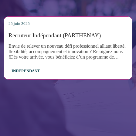
25 juin 2025
Recruteur Indépendant (PARTHENAY)
Envie de relever un nouveau défi professionnel alliant liberté,
flexibilité, accompagnement et innovation ? Rejoignez nous
!Dès votre arrivée, vous bénéficiez d’un programme de
formation et de coaching personnalisé, conçu pour vous faire
monter en compétences rapidement et lancer votre activité en
INDEPENDANT
toute confiance.En tant que véritable entrepreneur de votre
propre activité, vous serez en charge de :- Recruter, évaluer et
placer des candidats qualifiés chez vos clients,- Développer et
fidéliser votre portefeuille en détectant de nouvelles
opportunités commerciales,- Assurer le suivi des missions en
cours et maintenir une relation de confiance durable avec vos
clients et vos intérimaires.Ce poste vous offre une grande
autonomie tout en étant accompagné à chaque étape de votre
réussite.Envie d'en savoir plus ? Contactez nous dès
maintenant !