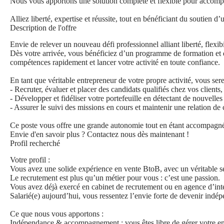
Nous vous apportons une solution complète et flexible pour accompa
Alliez liberté, expertise et réussite, tout en bénéficiant du soutien d’
Description de l'offre
Envie de relever un nouveau défi professionnel alliant liberté, flex
Dès votre arrivée, vous bénéficiez d’un programme de formation et 
compétences rapidement et lancer votre activité en toute confiance.
En tant que véritable entrepreneur de votre propre activité, vous ser
- Recruter, évaluer et placer des candidats qualifiés chez vos clients,
- Développer et fidéliser votre portefeuille en détectant de nouvelle
- Assurer le suivi des missions en cours et maintenir une relation de 
Ce poste vous offre une grande autonomie tout en étant accompagné 
Envie d'en savoir plus ? Contactez nous dès maintenant !
Profil recherché
Votre profil :
Vous avez une solide expérience en vente BtoB, avec un véritable
Le recrutement est plus qu’un métier pour vous : c’est une passion.
Vous avez déjà exercé en cabinet de recrutement ou en agence d’int
Salarié(e) aujourd’hui, vous ressentez l’envie forte de devenir indépe
Ce que nous vous apportons :
Indépendance & accompagnement : vous êtes libre de gérer votre emp