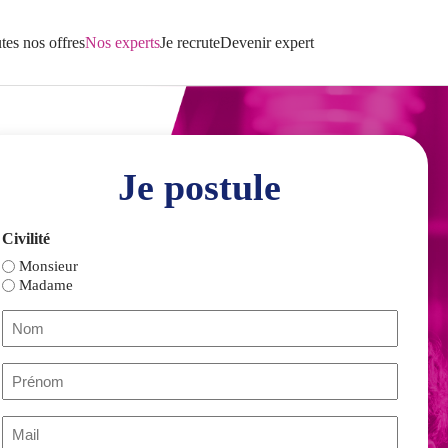
tes nos offres
Nos experts
Je recrute
Devenir expert
Je postule
Civilité
Monsieur
Madame
Nom
(Nécessaire)
Prénom
(Nécessaire)
Mail
(Nécessaire)