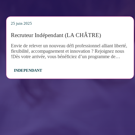
25 juin 2025
Recruteur Indépendant (LA CHÂTRE)
Envie de relever un nouveau défi professionnel alliant liberté,
flexibilité, accompagnement et innovation ? Rejoignez nous
!Dès votre arrivée, vous bénéficiez d’un programme de
formation et de coaching personnalisé, conçu pour vous faire
monter en compétences rapidement et lancer votre activité en
INDEPENDANT
toute confiance.En tant que véritable entrepreneur de votre
propre activité, vous serez en charge de :- Recruter, évaluer et
placer des candidats qualifiés chez vos clients,- Développer et
fidéliser votre portefeuille en détectant de nouvelles
opportunités commerciales,- Assurer le suivi des missions en
cours et maintenir une relation de confiance durable avec vos
clients et vos intérimaires.Ce poste vous offre une grande
autonomie tout en étant accompagné à chaque étape de votre
réussite.Envie d'en savoir plus ? Contactez nous dès
maintenant !