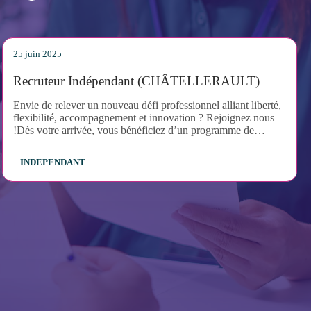
25 juin 2025
Recruteur Indépendant (CHÂTELLERAULT)
Envie de relever un nouveau défi professionnel alliant liberté,
flexibilité, accompagnement et innovation ? Rejoignez nous
!Dès votre arrivée, vous bénéficiez d’un programme de
formation et de coaching personnalisé, conçu pour vous faire
monter en compétences rapidement et lancer votre activité en
INDEPENDANT
toute confiance.En tant que véritable entrepreneur de votre
propre activité, vous serez en charge de :- Recruter, évaluer et
placer des candidats qualifiés chez vos clients,- Développer et
fidéliser votre portefeuille en détectant de nouvelles
opportunités commerciales,- Assurer le suivi des missions en
cours et maintenir une relation de confiance durable avec vos
clients et vos intérimaires.Ce poste vous offre une grande
autonomie tout en étant accompagné à chaque étape de votre
réussite.Envie d'en savoir plus ? Contactez nous dès
maintenant !