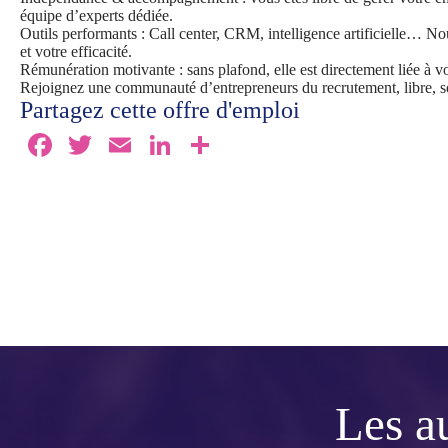
équipe d’experts dédiée.
Outils performants : Call center, CRM, intelligence artificielle… No
et votre efficacité.
Rémunération motivante : sans plafond, elle est directement liée à vo
Rejoignez une communauté d’entrepreneurs du recrutement, libre, so
Partagez cette offre d'emploi
Fa
T
E
Li
Pa
ce
wi
m
nk
rt
bo
tte
ail
ed
ag
ok
r
In
er
Les a